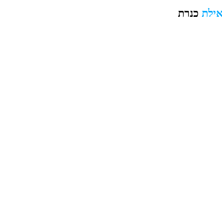
כנרת
איל