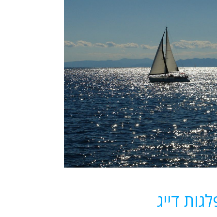
גות דייג