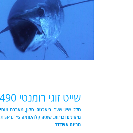
שייט זוגי רומנטי 490 ₪
כולל: שייט שעה.
ביאכטה: סלון, מערכת מוסיק
מיזרנים וכריות, שתיה קלה/חמה
צילום SP תמונות |
מרינה אשדוד