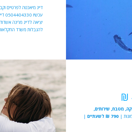
דייג מיאכטה לפרטיים וקב
עכשיו
יציאה לדייג מרינה אשדוד. 
להגבלות משרד החקלאות)
ה, מטבח, שירותים,
790 ₪ לשעתיים
|