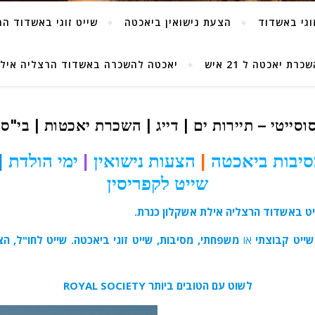
וגי באשדוד
הצעת נישואין ביאכטה
שייט זוגי באשדוד ה
 יאכטה ל 21 איש
יאכטה להשכרה באשדוד הרצליה איל
וסייטי – תיירות ים | דייג | השכרת יאכטות | בי"ס
יבות ביאכטה
|
הצעות נישואין
|
ימי הולדת
|
שייט לקפריסין
יט באשדוד הרצליה אילת אשקלון כנרת.
שייט קבוצתי
או
משפחתי, מסיבות, שייט זוגי ביאכטה. שייט לחו"ל, הצע
לשוט עם הטובים ביותר
ROYAL SOCIETY