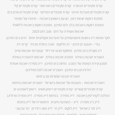
קורס סקיפרים הכשרה
קורס סקיפרים ניווט חופי
קורס סקיפרים קיל
קורס סקיפרים מערכת ההיגוי
קורס סקיפרים המדחף
קורס סקיפרים אדם בים
מסיבת רווקות יוצאת דופן
הצעת נישואין ביאכטה – סיפורו של סקיפר
מסיבת רווקות ביאכטה בלב הים התיכון
מסיבת רווקות ביאכטה PARTY
יאכטות ושמירה על הים
מצב הים 2023
חקר שיטות דיג נפוצות והשפעותיהן על מערכות אקולוגיות ימיות
דגים בים התיכון
בורי – תענוג ים תיכוני
דג הלוקוס
טונה כחולת סנפיר
קרסי דיג
דיג מוצלח בים התיכון
תחזוקת מנוע ימי דיזל
קטגוריות יאכטות שייט
השכרת יאכטה באילת
מסיבת יאכטה באילת
יאכטות להשכרה באילת
תמנון יצירת המופת של הטבע
מדוזה בים התיכון
דייג מסירה יאכטה אשדוד
דולפינים בים התיכון
השכרת יאכטה ל50 מפליגים
השכרת יאכטה שמורות טבע ימיות
השכרת יאכטות – מעגנות של יאכטות בישראל
השכרת יאכטות בטיחות
קורס סקיפרים קשרים
קורס סקיפרים רישיון משיט
רישיון לאופנוע ים
הפלגה לקפריסין ביאכטה
דייג מסירה
בטיחות דייג מסירה
דייג מסירה טרולינג
דייג ג'יג מסירה
דייג – השפעה חיובית
היסטוריה של דייג בחכות
דייג יתר בישראל
דייג לוקוס
דייג חי
דייג וסוגי רולרים
דור צבעוני
אשליית אושר
מילואים
תרקוד היא אמרה לי
ידיעת הבורא