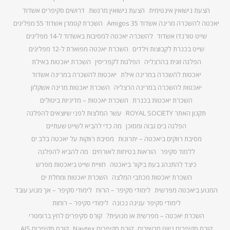
הצעת נישואין אינטימית
הצעת נישואין מרגשת
דרושים סקיפרים אשדוד
יאכטה להשכרה מרינה אשדוד Amigos 35
השכרת קטמרן אשדוד 55 מפליגים
שייט טורנדו אשדוד
להשכרה יאכטה למסיבות באשדוד ל-14 מפליגים
שייט בכנרת לקבוצות וילדים
השכרת יאכטה מפוארת ל-12 מפליגים
הפלגה זוגית בהרצליה
הפלגות לקפריסין
השכרת יאכטות באילת
יאכטות להשכרה במרינה אילת
יאכטות להשכרה במרינה אשדוד
יאכטות להשכרה במרינה הרצליה
השכרת יאכטות מרינה אשקלון
השכרת יאכטות בכנרת
השכרת יאכטות – מדיניות ביטולים
תקנון האתר ROYAL SOCIETY
עשר המלצות לפני שיוצאים להפלגה
הפלגה בים גבוה ומסוכן
מה כדי להביא לשייט שעתיים
מסיבת רווקים ביאכטה – יתרונות
מסיבת רווקות על יאכטה בלב ים
ללמוד סקיפר
הוראות בטיחות לאורחים
מה להביא להפלגה
כיצד להתנהג בעת ביקור ביאכטה
חוויית שייט ביאכטות מפרש
השכרת יאכטות מכתבי המלצה
השכרת יאכטות ומחלת ים
המנוע ביאכטה מפרשית
לימודי סקיפר – הרוח
לימודי סקיפר – אך מנוע עובד
לימודי סקיפר עגינה נכונה
לימודי סקיפר – רוחות
השכרת יאכטה – מפרשית או מנועית?
קורס סקיפרים לחץ ברומטרי
קורס סקיפרים ניווט מכשירים
קורס סקיפרים Navtex
קורס סקיפרים AIS