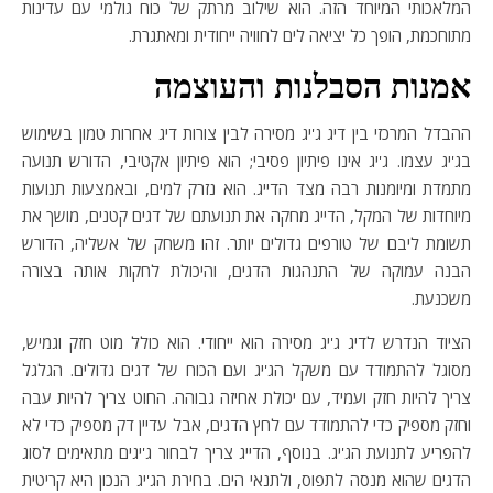
המלאכותי המיוחד הזה. הוא שילוב מרתק של כוח גולמי עם עדינות
מתוחכמת, הופך כל יציאה לים לחוויה ייחודית ומאתגרת.
אמנות הסבלנות והעוצמה
ההבדל המרכזי בין דיג ג'יג מסירה לבין צורות דיג אחרות טמון בשימוש
בג'יג עצמו. ג'יג אינו פיתיון פסיבי; הוא פיתיון אקטיבי, הדורש תנועה
מתמדת ומיומנות רבה מצד הדייג. הוא נזרק למים, ובאמצעות תנועות
מיוחדות של המקל, הדייג מחקה את תנועתם של דגים קטנים, מושך את
תשומת ליבם של טורפים גדולים יותר. זהו משחק של אשליה, הדורש
הבנה עמוקה של התנהגות הדגים, והיכולת לחקות אותה בצורה
משכנעת.
הציוד הנדרש לדיג ג'יג מסירה הוא ייחודי. הוא כולל מוט חזק וגמיש,
מסוגל להתמודד עם משקל הג'יג ועם הכוח של דגים גדולים. הגלגל
צריך להיות חזק ועמיד, עם יכולת אחיזה גבוהה. החוט צריך להיות עבה
וחזק מספיק כדי להתמודד עם לחץ הדגים, אבל עדיין דק מספיק כדי לא
להפריע לתנועת הג'יג. בנוסף, הדייג צריך לבחור ג'יגים מתאימים לסוג
הדגים שהוא מנסה לתפוס, ולתנאי הים. בחירת הג'יג הנכון היא קריטית