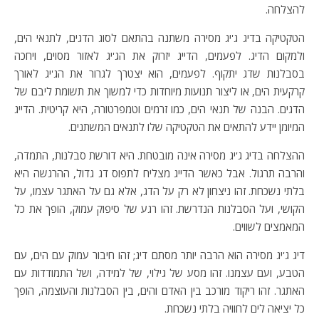
להצלחה.
הטקטיקה בדיג ג'יג מסירה משתנה בהתאם לסוג הדגים, לתנאי הים,
ולמקום הדיג. לפעמים, הדייג יזרוק את הג'יג לאזור מסוים, ויחכה
בסבלנות שדג יתקוף. לפעמים, הוא יצטרך לגרור את הג'יג לאורך
קרקעית הים, או ליצור תנועות מיוחדות כדי למשוך את תשומת ליבם של
הדגים. הבנה של תנאי הים, כמו זרמים וטמפרטורה, היא קריטית. הדייג
המיומן יידע להתאים את הטקטיקה שלו לתנאים המשתנים.
ההצלחה בדיג ג'יג מסירה אינה מובטחת. היא דורשת סבלנות, התמדה,
והרבה תרגול. אבל כאשר הדייג מצליח לתפוס דג גדול, ההרגשה היא
בלתי נשכחת. זהו ניצחון לא רק על הדג, אלא גם על האתגר עצמו, על
הקושי, ועל הסבלנות הנדרשת. זהו רגע של סיפוק עמוק, הופך את כל
המאמצים לשווים.
דיג ג'יג מסירה הוא הרבה יותר מסתם דיג; זהו חיבור עמוק עם הים, עם
הטבע, ועם עצמנו. זהו מסע של גילוי, של למידה, ושל התמודדות עם
האתגר. זהו ריקוד מורכב בין האדם והים, בין הסבלנות והעוצמה, הופך
כל יציאה לים לחוויה בלתי נשכחת.