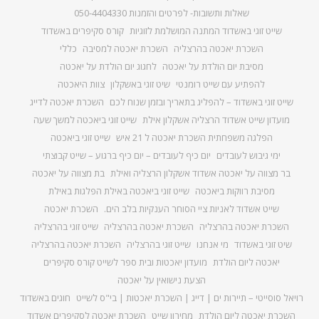
שאלות ותשובות- לפרטים והזמנות 050-4404330
שייט זוגי באשדוד המתנה המושלמת לזוגיות
קורס סקיפרים באשדוד
השכרת יאכטה בהרצליה
השכרת יאכטה למסיבה
כללי
מסיבת יום הולדת על יאכטה
לחגוג יום הולדת על יאכטה
להפתיע עם שייט רומנטי
שיט זוגי באשקלון
צוות היאכטה
שייט זוגי באשדוד – להפליג בתאריך ובזמן שנוח לכם
השכרת יאכטה לדייג
מועדון שייט אשדוד הרצליה אשקלון אילת
שייט זוגי ביאכטה למשך שעה
הפלגה משפחתית השכרת יאכטה ל 21 איש
שייט זוגי ביאכטה
ימי גיבוש לעובדים
יום כיף לעובדים – יום כיף ברגוע – שייט קבוצתי
בר מצווה על יאכטה אשדוד אשקלון הרצליה ואילת
בת מצווה על יאכטה
מסיבת רווקות ביאכטה
שייט זוגי ביאכטה באילת הפלגות באילת
שייט אשדוד לאניות ציי הסוחר הענקיות בלב הים.
השכרת יאכטה
השכרת יאכטה בהרצליה
השכרת יאכטה בהרצליה
שייט זוגי בהרצליה
שיט זוגי באשדוד
מי אנחנו
שייט זוגי בהרצליה
השכרת יאכטה בהרצליה
יאכטה ליום הולדת
מועדון יאכטות ובית ספר לשייט קורס סקיפרים
הצעת נישואין על יאכטה
רויאל סוסייטי – תיירות ים | דייג | השכרת יאכטות | בי"ס לשייט
חוגים באשדוד
השכרת יאכטה ליום הולדת
מחירון שייט
השכרת יאכטה לסקיפרים אשדוד