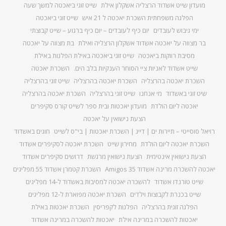
מועדון שייט אשדוד הרצליה אשקלון אילת
שייט זוגי ביאכטה למשך שעה
הפלגה משפחתית השכרת יאכטה ל 21 איש
שייט זוגי ביאכטה
ימי גיבוש לעובדים
יום כיף לעובדים – יום כיף ברגוע – שייט קבוצתי
בר מצווה על יאכטה אשדוד אשקלון הרצליה ואילת
בת מצווה על יאכטה
מסיבת רווקות ביאכטה
שייט זוגי ביאכטה באילת הפלגות באילת
שייט אשדוד לאניות ציי הסוחר הענקיות בלב הים.
השכרת יאכטה
השכרת יאכטה בהרצליה
השכרת יאכטה בהרצליה
שייט זוגי בהרצליה
שיט זוגי באשדוד
מי אנחנו
שייט זוגי בהרצליה
השכרת יאכטה בהרצליה
יאכטה ליום הולדת
מועדון יאכטות ובית ספר לשייט קורס סקיפרים
הצעת נישואין על יאכטה
רויאל סוסייטי – תיירות ים | דייג | השכרת יאכטות | בי"ס לשייט
חוגים באשדוד
השכרת יאכטה ליום הולדת
מחירון שייט
השכרת יאכטה לסקיפרים אשדוד
הצעת נישואין אינטימית
הצעת נישואין מרגשת
דרושים סקיפרים אשדוד
יאכטה להשכרה מרינה אשדוד Amigos 35
השכרת קטמרן אשדוד 55 מפליגים
שייט טורנדו אשדוד
להשכרה יאכטה למסיבות באשדוד ל-14 מפליגים
שייט בכנרת לקבוצות וילדים
השכרת יאכטה מפוארת ל-12 מפליגים
הפלגה זוגית בהרצליה
הפלגות לקפריסין
השכרת יאכטות באילת
יאכטות להשכרה במרינה אילת
יאכטות להשכרה במרינה אשדוד