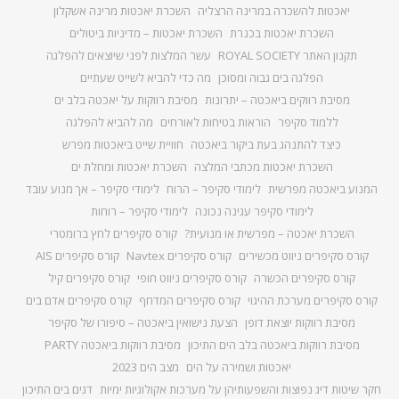
יאכטות להשכרה במרינה הרצליה
השכרת יאכטות מרינה אשקלון
השכרת יאכטות בכנרת
השכרת יאכטות – מדיניות ביטולים
תקנון האתר ROYAL SOCIETY
עשר המלצות לפני שיוצאים להפלגה
הפלגה בים גבוה ומסוכן
מה כדי להביא לשייט שעתיים
מסיבת רווקים ביאכטה – יתרונות
מסיבת רווקות על יאכטה בלב ים
ללמוד סקיפר
הוראות בטיחות לאורחים
מה להביא להפלגה
כיצד להתנהג בעת ביקור ביאכטה
חוויית שייט ביאכטות מפרש
השכרת יאכטות מכתבי המלצה
השכרת יאכטות ומחלת ים
המנוע ביאכטה מפרשית
לימודי סקיפר – הרוח
לימודי סקיפר – אך מנוע עובד
לימודי סקיפר עגינה נכונה
לימודי סקיפר – רוחות
השכרת יאכטה – מפרשית או מנועית?
קורס סקיפרים לחץ ברומטרי
קורס סקיפרים ניווט מכשירים
קורס סקיפרים Navtex
קורס סקיפרים AIS
קורס סקיפרים הכשרה
קורס סקיפרים ניווט חופי
קורס סקיפרים קיל
קורס סקיפרים מערכת ההיגוי
קורס סקיפרים המדחף
קורס סקיפרים אדם בים
מסיבת רווקות יוצאת דופן
הצעת נישואין ביאכטה – סיפורו של סקיפר
מסיבת רווקות ביאכטה בלב הים התיכון
מסיבת רווקות ביאכטה PARTY
יאכטות ושמירה על הים
מצב הים 2023
חקר שיטות דיג נפוצות והשפעותיהן על מערכות אקולוגיות ימיות
דגים בים התיכון