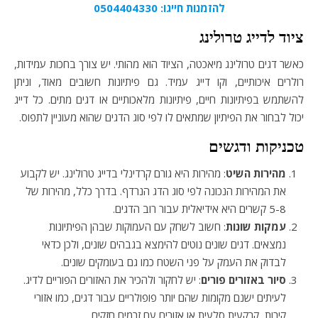
להזמנות חייגו: 0504404330
ציוד לדייג טרולינג
כאשר דגים טרולינג מיאכטה, הציוד הוא מהותי. יש צורך בחכות עמידות,
רולרים איכותיים, וקו דייג עמיד. גם פיתיונות חשובים מאוד, וניתן
להשתמש בפיתיונות חיים, פיתיונות מלאכותיים או דגים מתים. כל דייג
יכול לבחור את הפיתיון שמתאים לו לפי סוג הדגים שהוא מעוניין לתפוס.
טכניקות ודגשים
מהירות השיט
: מהירות היא גורם קרדינלי בדייג טרולינג. יש לקבוע
את המהירות הנכונה לפי סוג הדג הנרדף. בדרך כלל, מהירות של
5-8 קשרים היא אידיאלית עבור רוב הדגים.
עמקות שונות
: חשוב לשחק עם העמוקות שבהן הפיתיונות
נמצאים. דגים שונים נוטים להימצא בגבהים שונים, ולכן כדאי
לבדוק את העמק על פני השטח כמו גם בעומקים שונים.
סיור באזורים פורים
: יש לחקור ולהכיר את האזורים הפוריים לדיג.
לעיתים ישנם מקומות שהם יותר פופולריים עבור דגים, כמו אזורי
קירות, קרקעית סלעית או אזורים עם זרמים חזקים.