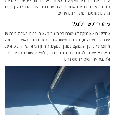
עבור דייגים חובבים ומקצועיים כאחד. דייג זה מתבצע על ידי גרירת
פיתיונות או דגים חיים מאחורי יכטה הנעה במים, עם מטרה למשוך דגים
גדולים כמו טונה, מרלין ודגים אחרים.
מהו דייג טרולינג?
טרולינג הוא טכניקת דיג שבה הפיתיונות משטים במים בעזרת סירה או
יאכטה. בשיטה זו, הדייגים משתמשים בכמה חכות, כאשר כל חכה
מחוברת לפיתיון שממוקם במגוון עומקים. היתרון הגדול של דייג טרולינג
הוא האפשרות לכסות שטח מים נרחב, למצוא אזורים פורים לדיג
ולהגביר את הסיכוי לתפוס דגים.