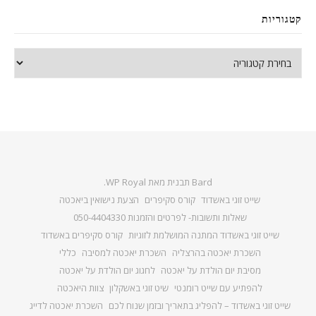
קטגוריות
קטגוריות
Bard תבנית מאת
WP Royal
.
שייט זוגי באשדוד
קורס סקיפרים
הצעת נישואין ביאכטה
שאלות ותשובות- לפרטים והזמנות 050-4404330
שייט זוגי באשדוד המתנה המושלמת לזוגיות
קורס סקיפרים באשדוד
השכרת יאכטה בהרצליה
השכרת יאכטה למסיבה
כללי
מסיבת יום הולדת על יאכטה
לחגוג יום הולדת על יאכטה
להפתיע עם שייט רומנטי
שיט זוגי באשקלון
צוות היאכטה
שייט זוגי באשדוד – להפליג בתאריך ובזמן שנוח לכם
השכרת יאכטה לדייג