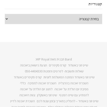
קטגוריות
קטגוריות
Bard תבנית מאת
WP Royal
.
שייט זוגי באשדוד
קורס סקיפרים
הצעת נישואין ביאכטה
שאלות ותשובות- לפרטים והזמנות 050-4404330
שייט זוגי באשדוד המתנה המושלמת לזוגיות
קורס סקיפרים באשדוד
השכרת יאכטה בהרצליה
השכרת יאכטה למסיבה
כללי
מסיבת יום הולדת על יאכטה
לחגוג יום הולדת על יאכטה
להפתיע עם שייט רומנטי
שיט זוגי באשקלון
צוות היאכטה
שייט זוגי באשדוד – להפליג בתאריך ובזמן שנוח לכם
השכרת יאכטה לדייג