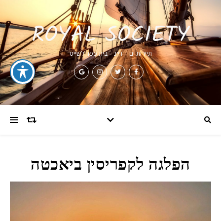
ROYAL SOCIETY
תיירות ים – דייג – בית ספר לשייט
הפלגה לקפריסין ביאכטה