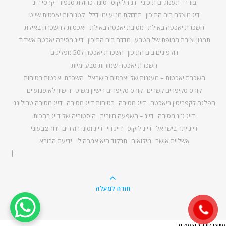
בורי – תענוג ים תיכוני
דג הלוקוס
טונה כחולת סנפיר
קרסי דיג
דיג מוצלח בים התיכון
תחזוקת מנוע ימי דיזל
קטגוריות יאכטות שייט
השכרת יאכטה באילת
מסיבת יאכטה באילת
יאכטות להשכרה באילת
תמנון יצירת המופת של הטבע
מדוזה בים התיכון
דייג מסירה יאכטה אשדוד
דולפינים בים התיכון
השכרת יאכטה ל50 מפליגים
השכרת יאכטה שמורות טבע ימיות
השכרת יאכטות – מעגנות של יאכטות בישראל
השכרת יאכטות בטיחות
קורס סקיפרים קשרים
קורס סקיפרים רישיון משיט
רישיון לאופנוע ים
הפלגה לקפריסין ביאכטה
דייג מסירה
בטיחות דייג מסירה
דייג מסירה טרולינג
דייג ג'יג מסירה
דייג – השפעה חיובית
היסטוריה של דייג בחכות
דייג יתר בישראל
דייג לוקוס
דייג חי
דייג וסוגי רולרים
דור צבעוני
אשליית אושר
מילואים
תרקוד היא אמרה לי
ידיעת הבורא
חזרה למעלה