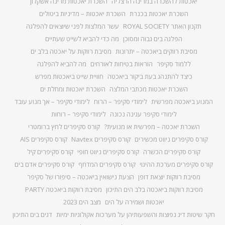
יאכטות להשכרה במרינה הרצליה
השכרת יאכטות מרינה אשקלון
השכרת יאכטות בכנרת
השכרת יאכטות – מדיניות ביטולים
תקנון האתר ROYAL SOCIETY
עשר המלצות לפני שיוצאים להפלגה
הפלגה בים גבוה ומסוכן
מה כדי להביא לשייט שעתיים
מסיבת רווקים ביאכטה – יתרונות
מסיבת רווקות על יאכטה בלב ים
ללמוד סקיפר
הוראות בטיחות לאורחים
מה להביא להפלגה
כיצד להתנהג בעת ביקור ביאכטה
חוויית שייט ביאכטות מפרש
השכרת יאכטות מכתבי המלצה
השכרת יאכטות ומחלת ים
המנוע ביאכטה מפרשית
לימודי סקיפר – הרוח
לימודי סקיפר – אך מנוע עובד
לימודי סקיפר עגינה נכונה
לימודי סקיפר – רוחות
השכרת יאכטה – מפרשית או מנועית?
קורס סקיפרים לחץ ברומטרי
קורס סקיפרים ניווט מכשירים
קורס סקיפרים Navtex
קורס סקיפרים AIS
קורס סקיפרים הכשרה
קורס סקיפרים ניווט חופי
קורס סקיפרים קיל
קורס סקיפרים מערכת ההיגוי
קורס סקיפרים המדחף
קורס סקיפרים אדם בים
מסיבת רווקות יוצאת דופן
הצעת נישואין ביאכטה – סיפורו של סקיפר
מסיבת רווקות ביאכטה בלב הים התיכון
מסיבת רווקות ביאכטה PARTY
יאכטות ושמירה על הים
מצב הים 2023
חקר שיטות דיג נפוצות והשפעותיהן על מערכות אקולוגיות ימיות
דגים בים התיכון