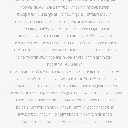
מועדון שייט אשדוד הרצליה אשקלון אילת
שייט זוגי ביאכטה למשך שעה
הפלגה משפחתית השכרת יאכטה ל 21 איש
שייט זוגי ביאכטה
ימי גיבוש לעובדים
יום כיף לעובדים – יום כיף ברגוע – שייט קבוצתי
בר מצווה על יאכטה אשדוד אשקלון הרצליה ואילת
בת מצווה על יאכטה
מסיבת רווקות ביאכטה
שייט זוגי ביאכטה באילת הפלגות באילת
שייט אשדוד לאניות ציי הסוחר הענקיות בלב הים.
השכרת יאכטה
השכרת יאכטה בהרצליה
השכרת יאכטה בהרצליה
שייט זוגי בהרצליה
שיט זוגי באשדוד
מי אנחנו
שייט זוגי בהרצליה
השכרת יאכטה בהרצליה
יאכטה ליום הולדת
מועדון יאכטות ובית ספר לשייט קורס סקיפרים
הצעת נישואין על יאכטה
רויאל סוסייטי – תיירות ים | דייג | השכרת יאכטות | בי"ס לשייט
חוגים באשדוד
השכרת יאכטה ליום הולדת
מחירון שייט
השכרת יאכטה לסקיפרים אשדוד
הצעת נישואין אינטימית
הצעת נישואין מרגשת
דרושים סקיפרים אשדוד
יאכטה להשכרה מרינה אשדוד Amigos 35
השכרת קטמרן אשדוד 55 מפליגים
שייט טורנדו אשדוד
להשכרה יאכטה למסיבות באשדוד ל-14 מפליגים
שייט בכנרת לקבוצות וילדים
השכרת יאכטה מפוארת ל-12 מפליגים
הפלגה זוגית בהרצליה
הפלגות לקפריסין
השכרת יאכטות באילת
יאכטות להשכרה במרינה אילת
יאכטות להשכרה במרינה אשדוד