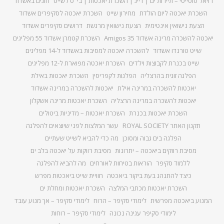
רויאל סוסייטי – תיירות ים | דייג | השכרת יאכטות | בי"ס לשייט
חוגים באשדוד
השכרת יאכטה ליום הולדת
מחירון שייט
השכרת יאכטה לסקיפרים אשדוד
הצעת נישואין אינטימית
הצעת נישואין מרגשת
דרושים סקיפרים אשדוד
יאכטה להשכרה מרינה אשדוד Amigos 35
השכרת קטמרן אשדוד 55 מפליגים
שייט טורנדו אשדוד
להשכרה יאכטה למסיבות באשדוד ל-14 מפליגים
שייט בכנרת לקבוצות וילדים
השכרת יאכטה מפוארת ל-12 מפליגים
הפלגה זוגית בהרצליה
הפלגות לקפריסין
השכרת יאכטות באילת
יאכטות להשכרה במרינה אילת
יאכטות להשכרה במרינה אשדוד
יאכטות להשכרה במרינה הרצליה
השכרת יאכטות מרינה אשקלון
השכרת יאכטות בכנרת
השכרת יאכטות – מדיניות ביטולים
תקנון האתר ROYAL SOCIETY
עשר המלצות לפני שיוצאים להפלגה
הפלגה בים גבוה ומסוכן
מה כדי להביא לשייט שעתיים
מסיבת רווקים ביאכטה – יתרונות
מסיבת רווקות על יאכטה בלב ים
ללמוד סקיפר
הוראות בטיחות לאורחים
מה להביא להפלגה
כיצד להתנהג בעת ביקור ביאכטה
חוויית שייט ביאכטות מפרש
השכרת יאכטות מכתבי המלצה
השכרת יאכטות ומחלת ים
המנוע ביאכטה מפרשית
לימודי סקיפר – הרוח
לימודי סקיפר – אך מנוע עובד
לימודי סקיפר עגינה נכונה
לימודי סקיפר – רוחות