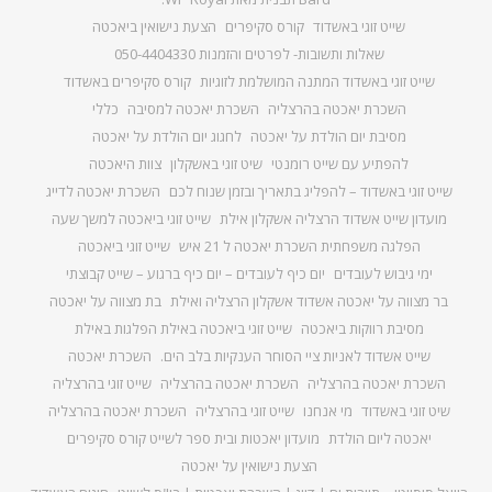
שייט זוגי באשדוד
קורס סקיפרים
הצעת נישואין ביאכטה
שאלות ותשובות- לפרטים והזמנות 050-4404330
שייט זוגי באשדוד המתנה המושלמת לזוגיות
קורס סקיפרים באשדוד
השכרת יאכטה בהרצליה
השכרת יאכטה למסיבה
כללי
מסיבת יום הולדת על יאכטה
לחגוג יום הולדת על יאכטה
להפתיע עם שייט רומנטי
שיט זוגי באשקלון
צוות היאכטה
שייט זוגי באשדוד – להפליג בתאריך ובזמן שנוח לכם
השכרת יאכטה לדייג
מועדון שייט אשדוד הרצליה אשקלון אילת
שייט זוגי ביאכטה למשך שעה
הפלגה משפחתית השכרת יאכטה ל 21 איש
שייט זוגי ביאכטה
ימי גיבוש לעובדים
יום כיף לעובדים – יום כיף ברגוע – שייט קבוצתי
בר מצווה על יאכטה אשדוד אשקלון הרצליה ואילת
בת מצווה על יאכטה
מסיבת רווקות ביאכטה
שייט זוגי ביאכטה באילת הפלגות באילת
שייט אשדוד לאניות ציי הסוחר הענקיות בלב הים.
השכרת יאכטה
השכרת יאכטה בהרצליה
השכרת יאכטה בהרצליה
שייט זוגי בהרצליה
שיט זוגי באשדוד
מי אנחנו
שייט זוגי בהרצליה
השכרת יאכטה בהרצליה
יאכטה ליום הולדת
מועדון יאכטות ובית ספר לשייט קורס סקיפרים
הצעת נישואין על יאכטה