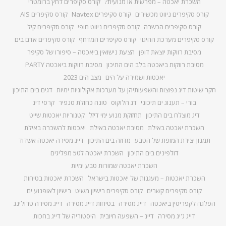
השכרת יאכטה – מפרשית או מנועית?
קורס סקיפרים לחץ ברומטרי
קורס סקיפרים ניווט מכשירים
קורס סקיפרים Navtex
קורס סקיפרים AIS
קורס סקיפרים הכשרה
קורס סקיפרים ניווט חופי
קורס סקיפרים קיל
קורס סקיפרים מערכת ההיגוי
קורס סקיפרים המדחף
קורס סקיפרים אדם בים
מסיבת רווקות יוצאת דופן
הצעת נישואין ביאכטה – סיפורו של סקיפר
מסיבת רווקות ביאכטה בלב הים התיכון
מסיבת רווקות ביאכטה PARTY
יאכטות ושמירה על הים
מצב הים 2023
חקר שיטות דיג נפוצות והשפעותיהן על מערכות אקולוגיות ימיות
דגים בים התיכון
בורי – תענוג ים תיכוני
דג הלוקוס
טונה כחולת סנפיר
קרסי דיג
דיג מוצלח בים התיכון
תחזוקת מנוע ימי דיזל
קטגוריות יאכטות שייט
השכרת יאכטה באילת
מסיבת יאכטה באילת
יאכטות להשכרה באילת
תמנון יצירת המופת של הטבע
מדוזה בים התיכון
דייג מסירה יאכטה אשדוד
דולפינים בים התיכון
השכרת יאכטה ל50 מפליגים
השכרת יאכטה שמורות טבע ימיות
השכרת יאכטות – מעגנות של יאכטות בישראל
השכרת יאכטות בטיחות
קורס סקיפרים קשרים
קורס סקיפרים רישיון משיט
רישיון לאופנוע ים
הפלגה לקפריסין ביאכטה
דייג מסירה
בטיחות דייג מסירה
דייג מסירה טרולינג
דייג ג'יג מסירה
דייג – השפעה חיובית
היסטוריה של דייג בחכות