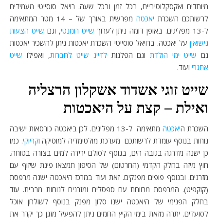
מיוחדים ואקסקלוסיביים, בכל זמן ובכל שעה. רויאל סוסייטי מעמידים
לרשותכם השכרת
יאכטה
מפרשית באורך של – 14 מטר המתאימה
ל-13 מפליגים. באופן דומה ניתן לערוך
שייט רומנטי
, וגם
שייט הצעות
נישואין
על יאכטה. ברויאל סוסייטי השכרת יאכטות ניתן להשכיר יאכטות
גם
שייט ימי הולדת
וגם הפלגות
לדייג
שייט לחברות
, ואפילו
שייט
אתגרי
ועוד.
שייט זוגי אשדוד אשקלון הרצליה
ואילת – קצת על היאכטות
השכרת ה
יאכטה
מתאימה ל-13 מפליגים. לכן ביאכטה כורסאות ישיבה
נוחות בנוסף עומדת לרשותכם מערכת מולטימדיה למוסיקה ו
קריוקי
. כמו
כן ישנה מדרגה בגובה הים, בנוסף לסולם ירידה למים בצורה בטוחה.
חוץ מיזה בחלק הקדמי (החרטום) של הסיפון תמצאו פינת שיזוף עם
מזרנים. ובנוסף פופים מפנקים. זאת ועוד במרכז היאכטה ישנה מרפסת
(קוקפיט). המרפסת מרווחת עם ספסלים ומזרנים לנוחות מרבית. עוד
בחלק הפנימי של היאכטה ישנו סלון מפנק בנוסף לשולחן אוכל
לסועדים. יתרה מזאת בימי הקיץ החמים ניתן להפעיל מזגן כך יקרר את