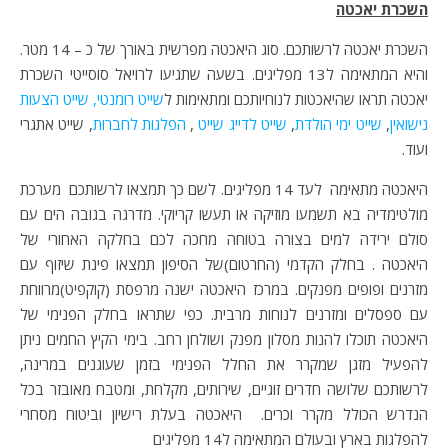
השכרת יאכטה
השכרת יאכטה לרשותכם. סוג היאכטה מפרשית באורך של כ – 14 מטר.
והיא המתאימה ל13 מפליגים. בשעה שתגיעו לרויאל סוסייטי השכרת
יאכטה תראו שהיאכטות לנוחיותכם ומתאימות ל
שייט רומנטי,
שייט הצעות
נישואין
,
שייט ימי הולדת
,
שייט לדייג שייט
,
הפלגות לחברות
, שייט אתגרי
ועוד.
היאכטה מתאימה לעד 14 מפליגים. לשם כך תמצאו לרשותכם מערכת
מולטימדיה בא תשמעו מוזיקה או תעשו קריוקי. מדרגה בגובה הים עם
סולם ירידה למים בצורה בטוחה מחכה לכם בחלקה האחורי של
היאכטה . בחלק הקדמי (החרטום)של הסיפון תמצאו פינת שיזוף עם
מזרנים ופופים מפנקים. במרכז היאכטה ישנה מרפסת (קוקפיט)מרווחת
עם ספסלים ומזרנים לנוחות מרבית. כפי שתראו בחלק הפנימי של
היאכטה תוכלו להנות מסלון מפנק ושולחן רחב. בימי הקיץ החמים ניתן
להפעיל מזגן שמקרר את החלל הפנימי בזמן שעוגנים במרינה,
לרשותכם שלושה חדרים זוגיים, שירותים, מקלחת, ומטבח מאובזר בכל
הנדרש הכולל מקרר וכרים. היאכטה בעלת רישיון וביטוח מסחרי
להפלגות בארץ ובעולם המתאימה ל14 מפליגים