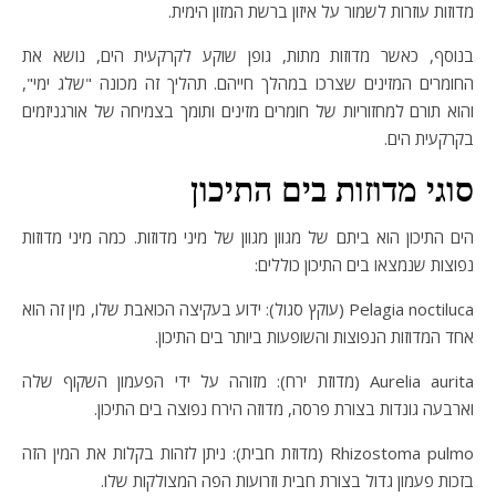
מדוזות עוזרות לשמור על איזון ברשת המזון הימית.
בנוסף, כאשר מדוזות מתות, גופן שוקע לקרקעית הים, נושא את
החומרים המזינים שצרכו במהלך חייהם. תהליך זה מכונה "שלג ימי",
והוא תורם למחזוריות של חומרים מזינים ותומך בצמיחה של אורגניזמים
בקרקעית הים.
סוגי מדוזות בים התיכון
הים התיכון הוא ביתם של מגוון מגוון של מיני מדוזות. כמה מיני מדוזות
נפוצות שנמצאו בים התיכון כוללים:
Pelagia noctiluca (עוקץ סגול): ידוע בעקיצה הכואבת שלו, מין זה הוא
אחד המדוזות הנפוצות והשופעות ביותר בים התיכון.
Aurelia aurita (מדוזת ירח): מזוהה על ידי הפעמון השקוף שלה
וארבעה גונדות בצורת פרסה, מדוזה הירח נפוצה בים התיכון.
Rhizostoma pulmo (מדוזת חבית): ניתן לזהות בקלות את המין הזה
בזכות פעמון גדול בצורת חבית וזרועות הפה המצולקות שלו.