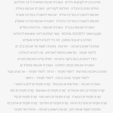
שייט בכנרת לקבוצות וילדים
השכרת יאכטה מפוארת ל-12 מפליגים
הפלגה זוגית בהרצליה
הפלגות לקפריסין
השכרת יאכטות באילת
יאכטות להשכרה במרינה אילת
יאכטות להשכרה במרינה אשדוד
יאכטות להשכרה במרינה הרצליה
השכרת יאכטות מרינה אשקלון
השכרת יאכטות בכנרת
השכרת יאכטות – מדיניות ביטולים
תקנון האתר ROYAL SOCIETY
עשר המלצות לפני שיוצאים להפלגה
הפלגה בים גבוה ומסוכן
מה כדי להביא לשייט שעתיים
מסיבת רווקים ביאכטה – יתרונות
מסיבת רווקות על יאכטה בלב ים
ללמוד סקיפר
הוראות בטיחות לאורחים
מה להביא להפלגה
כיצד להתנהג בעת ביקור ביאכטה
חוויית שייט ביאכטות מפרש
השכרת יאכטות מכתבי המלצה
השכרת יאכטות ומחלת ים
המנוע ביאכטה מפרשית
לימודי סקיפר – הרוח
לימודי סקיפר – אך מנוע עובד
לימודי סקיפר עגינה נכונה
לימודי סקיפר – רוחות
השכרת יאכטה – מפרשית או מנועית?
קורס סקיפרים לחץ ברומטרי
קורס סקיפרים ניווט מכשירים
קורס סקיפרים Navtex
קורס סקיפרים AIS
קורס סקיפרים הכשרה
קורס סקיפרים ניווט חופי
קורס סקיפרים קיל
קורס סקיפרים מערכת ההיגוי
קורס סקיפרים המדחף
קורס סקיפרים אדם בים
מסיבת רווקות יוצאת דופן
הצעת נישואין ביאכטה – סיפורו של סקיפר