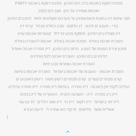
מסיבת רווקות ביאכטה בלב הים התיכון
מסיבת רווקות ביאכטה PARTY
יאכטות ושמירה על הים
מצב הים 2023
חקר שיטות דיג נפוצות והשפעותיהן על מערכות אקולוגיות ימיות
דגים בים התיכון
בורי – תענוג ים תיכוני
דג הלוקוס
טונה כחולת סנפיר
קרסי דיג
דיג מוצלח בים התיכון
תחזוקת מנוע ימי דיזל
קטגוריות יאכטות שייט
השכרת יאכטה באילת
מסיבת יאכטה באילת
יאכטות להשכרה באילת
תמנון יצירת המופת של הטבע
מדוזה בים התיכון
דייג מסירה יאכטה אשדוד
דולפינים בים התיכון
השכרת יאכטה ל50 מפליגים
השכרת יאכטה שמורות טבע ימיות
השכרת יאכטות – מעגנות של יאכטות בישראל
השכרת יאכטות בטיחות
קורס סקיפרים קשרים
קורס סקיפרים רישיון משיט
רישיון לאופנוע ים
הפלגה לקפריסין ביאכטה
דייג מסירה
בטיחות דייג מסירה
דייג מסירה טרולינג
דייג ג'יג מסירה
דייג – השפעה חיובית
היסטוריה של דייג בחכות
דייג יתר בישראל
דייג לוקוס
דייג חי
דייג וסוגי רולרים
דור צבעוני
אשליית אושר
מילואים
תרקוד היא אמרה לי
ידיעת הבורא