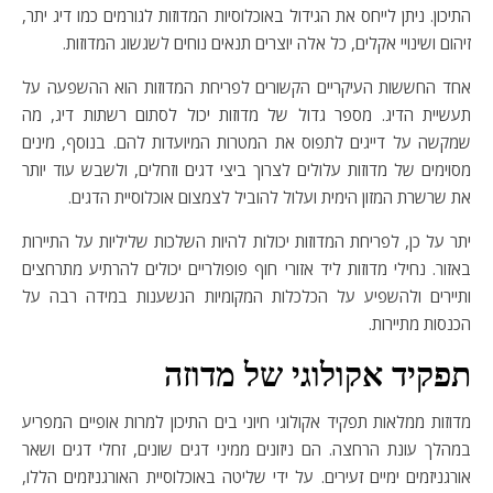
התיכון. ניתן לייחס את הגידול באוכלוסיות המדוזות לגורמים כמו דיג יתר,
זיהום ושינויי אקלים, כל אלה יוצרים תנאים נוחים לשגשוג המדוזות.
אחד החששות העיקריים הקשורים לפריחת המדוזות הוא ההשפעה על
תעשיית הדיג. מספר גדול של מדוזות יכול לסתום רשתות דיג, מה
שמקשה על דייגים לתפוס את המטרות המיועדות להם. בנוסף, מינים
מסוימים של מדוזות עלולים לצרוך ביצי דגים וזחלים, ולשבש עוד יותר
את שרשרת המזון הימית ועלול להוביל לצמצום אוכלוסיית הדגים.
יתר על כן, לפריחת המדוזות יכולות להיות השלכות שליליות על התיירות
באזור. נחילי מדוזות ליד אזורי חוף פופולריים יכולים להרתיע מתרחצים
ותיירים ולהשפיע על הכלכלות המקומיות הנשענות במידה רבה על
הכנסות מתיירות.
תפקיד אקולוגי של מדוזה
מדוזות ממלאות תפקיד אקולוגי חיוני בים התיכון למרות אופיים המפריע
במהלך עונת הרחצה. הם ניזונים ממיני דגים שונים, זחלי דגים ושאר
אורגניזמים ימיים זעירים. על ידי שליטה באוכלוסיית האורגניזמים הללו,