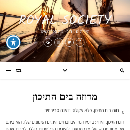
ROYAL SOCIETY
תיירות ים – דייג – בית ספר לשייט
מדוזה בים התיכון
דוזה בים התיכון: פלא אקולוגי ודאגה סביבתית
מ
הים התיכון, הידוע ביופיו המדהים ובחיים הימיים המגוונים שלו, הוא ביתם
של מגוון מרתק של מיני מדוזות. ליצורים הג'לטיניים הללו, למרות שהם