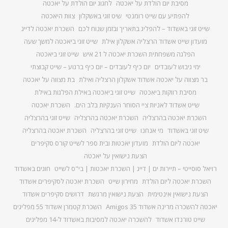
מסיבת יום הולדת על יאכטה
לחגוג יום הולדת על יאכטה
להפתיע עם שייט רומנטי
שיט זוגי באשקלון
צוות היאכטה
שייט זוגי באשדוד – להפליג בתאריך ובזמן שנוח לכם
השכרת יאכטה לדייג
מועדון שייט אשדוד הרצליה אשקלון אילת
שייט זוגי ביאכטה למשך שעה
הפלגה משפחתית השכרת יאכטה ל 21 איש
שייט זוגי ביאכטה
ימי גיבוש לעובדים
יום כיף לעובדים – יום כיף ברגוע – שייט קבוצתי
בר מצווה על יאכטה אשדוד אשקלון הרצליה ואילת
בת מצווה על יאכטה
מסיבת רווקות ביאכטה
שייט זוגי ביאכטה באילת הפלגות באילת
שייט אשדוד לאניות ציי הסוחר הענקיות בלב הים.
השכרת יאכטה
השכרת יאכטה בהרצליה
השכרת יאכטה בהרצליה
שייט זוגי בהרצליה
שיט זוגי באשדוד
מי אנחנו
שייט זוגי בהרצליה
השכרת יאכטה בהרצליה
יאכטה ליום הולדת
מועדון יאכטות ובית ספר לשייט קורס סקיפרים
הצעת נישואין על יאכטה
רויאל סוסייטי – תיירות ים | דייג | השכרת יאכטות | בי"ס לשייט
חוגים באשדוד
השכרת יאכטה ליום הולדת
מחירון שייט
השכרת יאכטה לסקיפרים אשדוד
הצעת נישואין אינטימית
הצעת נישואין מרגשת
דרושים סקיפרים אשדוד
יאכטה להשכרה מרינה אשדוד Amigos 35
השכרת קטמרן אשדוד 55 מפליגים
שייט טורנדו אשדוד
להשכרה יאכטה למסיבות באשדוד ל-14 מפליגים