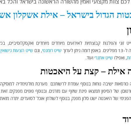
לכם צוות מקצועי ואמין מהשורה הראשונה בישראל והכל ב
טות הגדול בישראל – אילת אשקלון אש
ן
וגי והפלגות קבוצתיות לאירועים מיוחדים מיוחדים ואקסקלוסיביים, בכל
שייט רומנטי
, וגם
שייט הצעות נישואין
ע
ות
, ואפילו
שייט אתגרי
ועוד.
 אילת – קצת על היאכטות
טום) של הסיפון תמצאו פינת שיזוף עם מזרנים. ובנוסף פופים מפנקים. זא
פנימי של היאכטה ישנו סלון מפנק בנוסף לשולחן אוכל לסועדים. יתרה מזאת 
וד