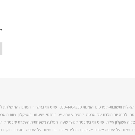
קט
קט
שאלות ותשובות- לפרטים והזמנות 050-4404330
שייט זוגי באשדוד המתנה המושלמת לזו
כטה
לחגוג יום הולדת על יאכטה
להפתיע עם שייט רומנטי
שיט זוגי באשקלון
צוות היאכ
צליה אשקלון אילת
שייט זוגי ביאכטה למשך שעה
הפלגה משפחתית השכרת יאכטה ל 21 איש
ר מצווה על יאכטה אשדוד אשקלון הרצליה ואילת
בת מצווה על יאכטה
מסיבת רווקות ב