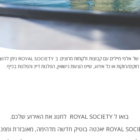
יש לנו ניסיון ימי משנת 2002
וקים/רווקות או כל אירוע, שייט הצעות נישואין, הפלגות דייג והפלגות בכייף.
בואו ל ROYAL SOCIETY לחגוג את האירוע שלכם.
RO יאכטה בוטיק חדשה מדהימה, מאובזרת ומפנקת.