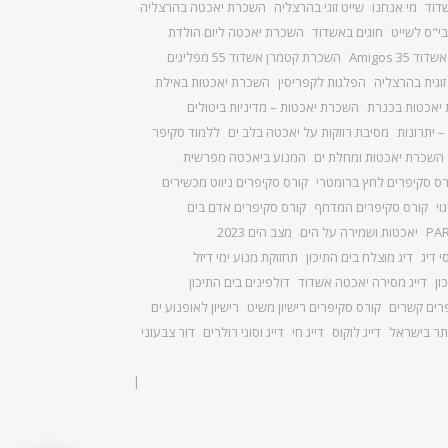
שדוד
מי אנחנו
שייט זוגי בהרצליה
השכרת יאכטה בהרצליה
בי"ס לשייט
חוגים באשדוד
השכרת יאכטה ליום הולדת
Amigos 3
השכרת קטמרן אשדוד 55 מפליגים
וגית בהרצליה
הפלגות לקפריסין
השכרת יאכטות באילת
יאכטות בכנרת
השכרת יאכטות – מדיניות ביטולים
– יתרונות
מסיבת רווקות על יאכטה בלב ים
ללמוד סקיפר
השכרת יאכטות ומחלת ים
המנוע ביאכטה מפרשית
רס סקיפרים לחץ ברומטרי
קורס סקיפרים ניווט מכשירים
וי
קורס סקיפרים המדחף
קורס סקיפרים אדם בים
יאכטות ושמירה על הים
מצב הים 2023
י דיג
דיג מוצלח בים התיכון
תחזוקת מנוע ימי דיזל
ון
דייג מסירה יאכטה אשדוד
דולפינים בים התיכון
רים קשרים
קורס סקיפרים רישיון משיט
רישיון לאופנוע ים
יתר בישראל
דייג לוקוס
דייג חי
דייג וסוגי רולרים
דור צבעוני