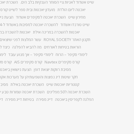
שייט אשדוד לאניות ציי הסוחר הענקיות בלב הים.
השכרת יאכ
יאכטה ליום הולדת
מועדון יאכטות ובית ספר לשייט קורס
מחירון שייט
השכרת יאכטה לסקיפרים אשדוד
הצעת ניש
שייט טורנדו אשדוד
להשכרה יאכטה למסיבות באשדוד ל-14 מפליגים
יאכטות להשכרה במרינה אילת
יאכטות להשכרה במ
תקנון האתר ROYAL SOCIETY
עשר המלצות לפני שיוצאים
הוראות בטיחות לאורחים
מה להביא להפלגה
כיצד ל
לימודי סקיפר – הרוח
לימודי סקיפר – אך מנוע עובד
לימו
קורס סקיפרים Navtex
קורס סקיפרים AIS
קורס סק
מסיבת רווקות יוצאת דופן
הצעת נישואין ביאכטה
חקר שיטות דיג נפוצות והשפעותיהן על מערכות אקולו
קטגוריות יאכטות שייט
השכרת יאכטה באילת
מסיבת
השכרת יאכטה ל50 מפליגים
השכרת יאכטה שמורות טבע ימ
הפלגה לקפריסין ביאכטה
דייג מסירה
בטיחות דייג מסירה
די