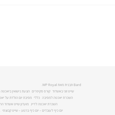
Bard תבנית מאת
WP Royal
.
שייט זוגי באשדוד
קורס סקיפרים
הצעת נישואין ביאכטה
השכרת יאכטה למסיבה
כללי
מסיבת יום הולדת על יא
השכרת יאכטה לדייג
מועדון שייט אשדוד הר
יום כיף לעובדים – יום כיף ברגוע – שייט קבוצתי
ב