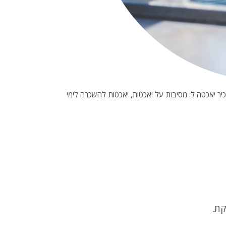
 , לסקיפרים שלנו יש ניסיון של אלפי מיילים עם קבוצות ולקוחות מרוצים. ב ROYAL SOCIETY ניתן להשכיר יאכטה ל: מסיבות על יאכטות, יאכטות להשכרה לימי