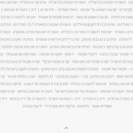
טה
השכרת יאכטה בהרצליה
השכרת יאכטה בהרצליה
שייט זוגי בהרצליה
שיט זוגי בא
 סקיפרים
הצעת נישואין על יאכטה
רויאל סוסייטי – תיירות ים | דייג | השכרת יאכטות | 
ואין אינטימית
הצעת נישואין מרגשת
דרושים סקיפרים אשדוד
יאכטה להשכרה מרינה אשדוד 5
שייט בכנרת לקבוצות וילדים
השכרת יאכטה מפוארת ל-12 מפליגים
הפלגה ז
רינה אשדוד
יאכטות להשכרה במרינה הרצליה
השכרת יאכטות מרינה אשקלון
השכרת 
 להפלגה
הפלגה בים גבוה ומסוכן
מה כדי להביא לשייט שעתיים
מסיבת רווקים ביאכטה 
התנהג בעת ביקור ביאכטה
חוויית שייט ביאכטות מפרש
השכרת יאכטות מכתבי המלצה
די סקיפר עגינה נכונה
לימודי סקיפר – רוחות
השכרת יאכטה – מפרשית או מנועית?
קו
יפרים הכשרה
קורס סקיפרים ניווט חופי
קורס סקיפרים קיל
קורס סקיפרים מערכת ההיג
 – סיפורו של סקיפר
מסיבת רווקות ביאכטה בלב הים התיכון
מסיבת רווקות ביאכטה PARTY
גיות ימיות
דגים בים התיכון
בורי – תענוג ים תיכוני
דג הלוקוס
טונה כחולת סנפיר
קרס
 יאכטה באילת
יאכטות להשכרה באילת
תמנון יצירת המופת של הטבע
מדוזה בים התיכ
יות
השכרת יאכטות – מעגנות של יאכטות בישראל
השכרת יאכטות בטיחות
קורס סקיפ
יג מסירה טרולינג
דייג ג'יג מסירה
דייג – השפעה חיובית
היסטוריה של דייג בחכות
דייג 
אשליית אושר
מילואים
תרקוד היא אמרה לי
ידיעת הבורא