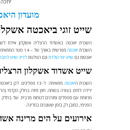
יחכה 
מועדון היאכ
שייט זוגי ביאכטה אשקלו
השכרת יאכטה באשדוד הרצליה אשקלון אילת לשייט ז
השכרת
יאכטה
מפרשית באורך של – 14 מטר המתאימה ל-13 מפליגים. באופן דומה ניתן לערוך
יאכטות גם
שייט ימי הולדת
וגם הפלגות
לדייג
שייט לחבר
שייט אשדוד אשקלון הרצליה
השכרת ה
יאכטה
מתאימה ל-13 מפליגים. לכן ביאכטה כורסאות ישיבה נוחות בנוסף עומדת לרשותכם מערכת מולטימדיה למוסיקה ו
ירידה למים בצורה בטוחה. חוץ מיזה בחלק הקדמי (החר
מרווחת עם ספסלים ומזרנים לנוחות מרבית. עוד בחלק ה
הפנימי, כמובן רק בזמן שעוגנים במרינה.
אירועים על הים מרינה אשד