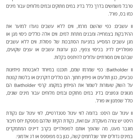
טרבל משמשים בדרך כלל בדיג במים מתוקים ובמים מלוחים עבור מינים
כמו בס, פורל.
וו עשבים: כפי שהשם מרמז, ווים ללא עשבים נועדו למזער את
ההידבקות בצמחייה ומבנים מתחת למים. ווים אלה כוללים כיסוי מגן או
מגן עשבים המסייע במניעת הסתבכות של פסולת. ווים ללא עשבים
פופולריים לדיג בכיסוי צפוף, כגון ערוגות עשבים או עצים שקועים,
שבהם ווים מסורתיים עלולים להיתפס בקלות.
וו Baitholder: כפי שמרמז שמם, תוכננו במיוחד לאבטחת פיתיונות
טבעיים, כגון תולעים או פיתיון חתוך. הם כוללים דוקרנים או בלטות קטנות
על השוק שעוזרות לשמור את הפיתיון במקומו. קרסי Baitholder הם
מגוונים ונפוצים בדיג במים מתוקים ובמים מלוחים עבור מינים שונים,
כולל שפמנון או פורל.
וו עיגול עם היסט: בדומה לווי עיגול סטנדרטיים, לווי עיגול עם נקודת
היסט יש צורה מעוקלת. עם זאת, נקודת הקיזוז שלהם מספקת יחס חיבור
מוגבר מעט, מה שהופך אותם לפופולריים בקרב דייגים המתמקדים
במינים גדולים יותר שנלחמים קשה, כגון בס מפוספס או דג אדמוני.