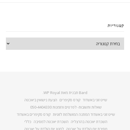
קטגוריות
קטגוריות
Bard תבנית מאת
WP Royal
.
שייט זוגי באשדוד
קורס סקיפרים
הצעת נישואין ביאכטה
שאלות ותשובות- לפרטים והזמנות 050-4404330
שייט זוגי באשדוד המתנה המושלמת לזוגיות
קורס סקיפרים באשדוד
השכרת יאכטה בהרצליה
השכרת יאכטה למסיבה
כללי
מסיבת יום הולדת על יאכטה
לחגוג יום הולדת על יאכטה