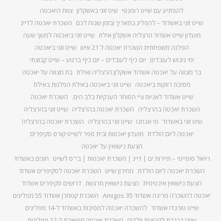
להפתיע עם שייט רומנטי
שיט זוגי באשקלון
צוות היאכטה
שייט זוגי באשדוד – להפליג בתאריך ובזמן שנוח לכם
השכרת יאכטה לדייג
מועדון שייט אשדוד הרצליה אשקלון אילת
שייט זוגי ביאכטה למשך שעה
הפלגה משפחתית השכרת יאכטה ל 21 איש
שייט זוגי ביאכטה
ימי גיבוש לעובדים
יום כיף לעובדים – יום כיף ברגוע – שייט קבוצתי
בר מצווה על יאכטה אשדוד אשקלון הרצליה ואילת
בת מצווה על יאכטה
מסיבת רווקות ביאכטה
שייט זוגי ביאכטה באילת הפלגות באילת
שייט אשדוד לאניות ציי הסוחר הענקיות בלב הים.
השכרת יאכטה
השכרת יאכטה בהרצליה
השכרת יאכטה בהרצליה
שייט זוגי בהרצליה
שיט זוגי באשדוד
מי אנחנו
שייט זוגי בהרצליה
השכרת יאכטה בהרצליה
יאכטה ליום הולדת
מועדון יאכטות ובית ספר לשייט קורס סקיפרים
הצעת נישואין על יאכטה
רויאל סוסייטי – תיירות ים | דייג | השכרת יאכטות | בי"ס לשייט
חוגים באשדוד
השכרת יאכטה ליום הולדת
מחירון שייט
השכרת יאכטה לסקיפרים אשדוד
הצעת נישואין אינטימית
הצעת נישואין מרגשת
דרושים סקיפרים אשדוד
יאכטה להשכרה מרינה אשדוד Amigos 35
השכרת קטמרן אשדוד 55 מפליגים
שייט טורנדו אשדוד
להשכרה יאכטה למסיבות באשדוד ל-14 מפליגים
שייט בכנרת לקבוצות וילדים
השכרת יאכטה מפוארת ל-12 מפליגים