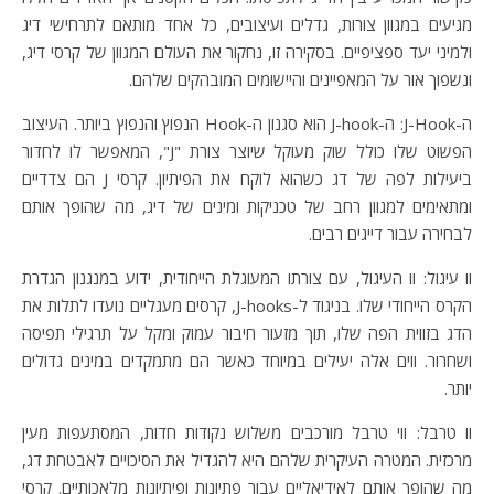
מגיעים במגוון צורות, גדלים ועיצובים, כל אחד מותאם לתרחישי דיג
ולמיני יעד ספציפיים. בסקירה זו, נחקור את העולם המגוון של קרסי דיג,
ונשפוך אור על המאפיינים והיישומים המובהקים שלהם.
ה-J-Hook: ה-J-hook הוא סגנון ה-Hook הנפוץ והנפוץ ביותר. העיצוב
הפשוט שלו כולל שוק מעוקל שיוצר צורת "J", המאפשר לו לחדור
ביעילות לפה של דג כשהוא לוקח את הפיתיון. קרסי J הם צדדיים
ומתאימים למגוון רחב של טכניקות ומינים של דיג, מה שהופך אותם
לבחירה עבור דייגים רבים.
וו עיגול: וו העיגול, עם צורתו המעוגלת הייחודית, ידוע במנגנון הגדרת
הקרס הייחודי שלו. בניגוד ל-J-hooks, קרסים מעגליים נועדו לתלות את
הדג בזווית הפה שלו, תוך מזעור חיבור עמוק ומקל על תרגילי תפיסה
ושחרור. ווים אלה יעילים במיוחד כאשר הם מתמקדים במינים גדולים
יותר.
וו טרבל: ווי טרבל מורכבים משלוש נקודות חדות, המסתעפות מעין
מרכזית. המטרה העיקרית שלהם היא להגדיל את הסיכויים לאבטחת דג,
מה שהופך אותם לאידיאליים עבור פתיונות ופיתיונות מלאכותיים. קרסי