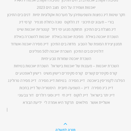
מסיבת רווקות ביאכטה בלב הים התיכון
מסיבת רווקות ביאכטה PARTY
יאכטות ושמירה על הים
מצב הים 2023
חקר שיטות דיג נפוצות והשפעותיהן על מערכות אקולוגיות ימיות
דגים בים התיכון
בורי – תענוג ים תיכוני
דג הלוקוס
טונה כחולת סנפיר
קרסי דיג
דיג מוצלח בים התיכון
תחזוקת מנוע ימי דיזל
קטגוריות יאכטות שייט
השכרת יאכטה באילת
מסיבת יאכטה באילת
יאכטות להשכרה באילת
תמנון יצירת המופת של הטבע
מדוזה בים התיכון
דייג מסירה יאכטה אשדוד
דולפינים בים התיכון
השכרת יאכטה ל50 מפליגים
השכרת יאכטה שמורות טבע ימיות
השכרת יאכטות – מעגנות של יאכטות בישראל
השכרת יאכטות בטיחות
קורס סקיפרים קשרים
קורס סקיפרים רישיון משיט
רישיון לאופנוע ים
הפלגה לקפריסין ביאכטה
דייג מסירה
בטיחות דייג מסירה
דייג מסירה טרולינג
דייג ג'יג מסירה
דייג – השפעה חיובית
היסטוריה של דייג בחכות
דייג יתר בישראל
דייג לוקוס
דייג חי
דייג וסוגי רולרים
דור צבעוני
אשליית אושר
מילואים
תרקוד היא אמרה לי
ידיעת הבורא
חזרה למעלה