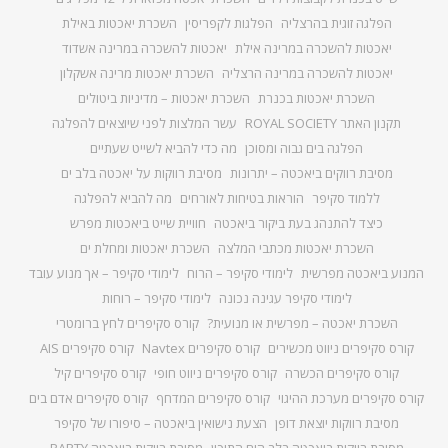
הפלגה זוגית בהרצליה
הפלגות לקפריסין
השכרת יאכטות באילת
יאכטות להשכרה במרינה אילת
יאכטות להשכרה במרינה אשדוד
יאכטות להשכרה במרינה הרצליה
השכרת יאכטות מרינה אשקלון
השכרת יאכטות בכנרת
השכרת יאכטות – מדיניות ביטולים
תקנון האתר ROYAL SOCIETY
עשר המלצות לפני שיוצאים להפלגה
הפלגה בים גבוה ומסוכן
מה כדי להביא לשייט שעתיים
מסיבת רווקים ביאכטה – יתרונות
מסיבת רווקות על יאכטה בלב ים
ללמוד סקיפר
הוראות בטיחות לאורחים
מה להביא להפלגה
כיצד להתנהג בעת ביקור ביאכטה
חוויית שייט ביאכטות מפרש
השכרת יאכטות מכתבי המלצה
השכרת יאכטות ומחלת ים
המנוע ביאכטה מפרשית
לימודי סקיפר – הרוח
לימודי סקיפר – אך מנוע עובד
לימודי סקיפר עגינה נכונה
לימודי סקיפר – רוחות
השכרת יאכטה – מפרשית או מנועית?
קורס סקיפרים לחץ ברומטרי
קורס סקיפרים ניווט מכשירים
קורס סקיפרים Navtex
קורס סקיפרים AIS
קורס סקיפרים הכשרה
קורס סקיפרים ניווט חופי
קורס סקיפרים קיל
קורס סקיפרים מערכת ההיגוי
קורס סקיפרים המדחף
קורס סקיפרים אדם בים
מסיבת רווקות יוצאת דופן
הצעת נישואין ביאכטה – סיפורו של סקיפר